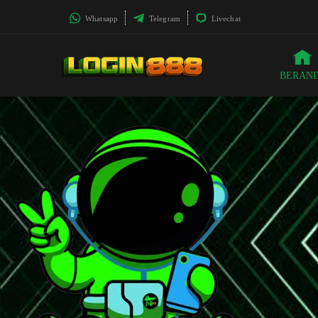
Whatsapp
Telegram
Livechat
BERAN