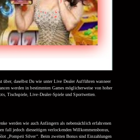
st über, daselbst Du wie unter Live Dealer Aufführen wanneer
nchancen werden in bestimmten Games möglicherweise von hoher
ots, Tischspiele, Live-Dealer-Spiele und Sportwetten.
enke werden wie auch Anfängern als nebensächlich erfahrenen
einen fall jedoch diesseitigen verlockenden Willkommensbonus,
Slot „Pompeii Silver“. Beim zweiten Bonus sind Einzahlungen