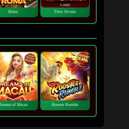
Roma
Fiery Sevens
Dreams of Macau
Rooster Rumble