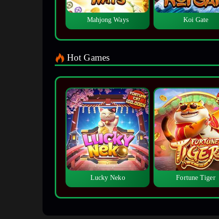
Mahjong Ways
Koi Gate
Hot Games
Lucky Neko
Fortune Tiger