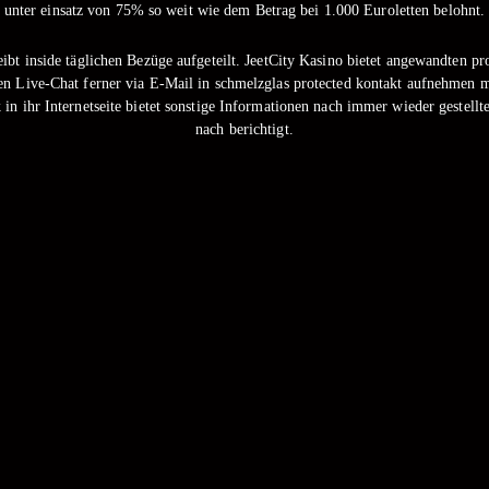
unter einsatz von 75% so weit wie dem Betrag bei 1.000 Euroletten belohnt.
leibt inside täglichen Bezüge aufgeteilt. JeetCity Kasino bietet angewandten 
n Live-Chat ferner via E-Mail in schmelzglas protected kontakt aufnehmen m
 in ihr Internetseite bietet sonstige Informationen nach immer wieder geste
nach berichtigt.