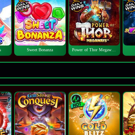
s
Sweet Bonanza
Power of Thor Megaways