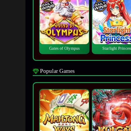
Gates of Olympus
Starlight Princes
Popular Games