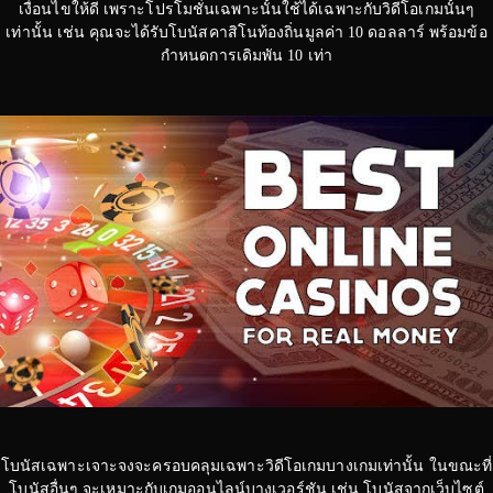
เงื่อนไขให้ดี เพราะโปรโมชั่นเฉพาะนั้นใช้ได้เฉพาะกับวิดีโอเกมนั้นๆ
เท่านั้น เช่น คุณจะได้รับโบนัสคาสิโนท้องถิ่นมูลค่า 10 ดอลลาร์ พร้อมข้อ
กำหนดการเดิมพัน 10 เท่า
โบนัสเฉพาะเจาะจงจะครอบคลุมเฉพาะวิดีโอเกมบางเกมเท่านั้น ในขณะที่
โบนัสอื่นๆ จะเหมาะกับเกมออนไลน์บางเวอร์ชัน เช่น โบนัสจากเว็บไซต์