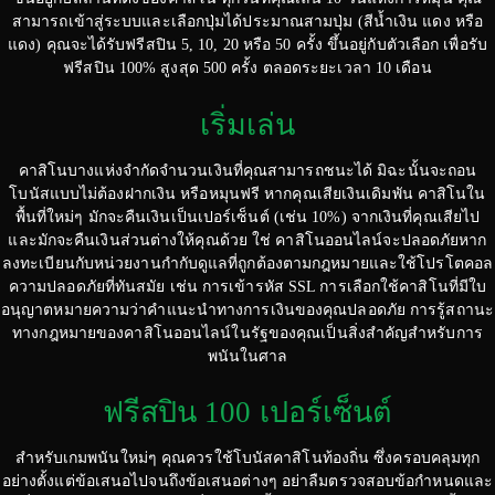
สามารถเข้าสู่ระบบและเลือกปุ่มได้ประมาณสามปุ่ม (สีน้ำเงิน แดง หรือ
แดง) คุณจะได้รับฟรีสปิน 5, 10, 20 หรือ 50 ครั้ง ขึ้นอยู่กับตัวเลือก เพื่อรับ
ฟรีสปิน 100% สูงสุด 500 ครั้ง ตลอดระยะเวลา 10 เดือน
เริ่มเล่น
คาสิโนบางแห่งจำกัดจำนวนเงินที่คุณสามารถชนะได้ มิฉะนั้นจะถอน
โบนัสแบบไม่ต้องฝากเงิน หรือหมุนฟรี หากคุณเสียเงินเดิมพัน คาสิโนใน
พื้นที่ใหม่ๆ มักจะคืนเงินเป็นเปอร์เซ็นต์ (เช่น 10%) จากเงินที่คุณเสียไป
และมักจะคืนเงินส่วนต่างให้คุณด้วย ใช่ คาสิโนออนไลน์จะปลอดภัยหาก
ลงทะเบียนกับหน่วยงานกำกับดูแลที่ถูกต้องตามกฎหมายและใช้โปรโตคอล
ความปลอดภัยที่ทันสมัย ​​เช่น การเข้ารหัส SSL การเลือกใช้คาสิโนที่มีใบ
อนุญาตหมายความว่าคำแนะนำทางการเงินของคุณปลอดภัย การรู้สถานะ
ทางกฎหมายของคาสิโนออนไลน์ในรัฐของคุณเป็นสิ่งสำคัญสำหรับการ
พนันในศาล
ฟรีสปิน 100 เปอร์เซ็นต์
สำหรับเกมพนันใหม่ๆ คุณควรใช้โบนัสคาสิโนท้องถิ่น ซึ่งครอบคลุมทุก
อย่างตั้งแต่ข้อเสนอไปจนถึงข้อเสนอต่างๆ อย่าลืมตรวจสอบข้อกำหนดและ