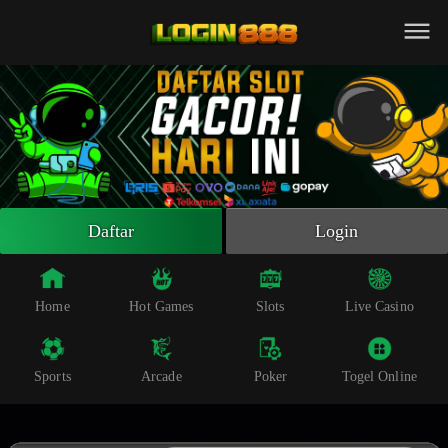
Beranda
Slot Online
Live Casino
Sportsbook
Arcade
Togel Online
Daftar
Login
Poker
Whatsapp
Home
Hot Games
Slots
Live Casino
Telegram
Sports
Arcade
Poker
Togel Online
Livechat