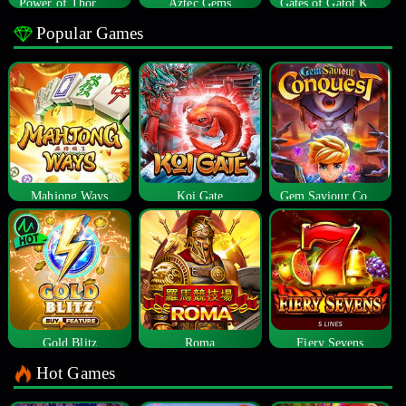
Power of Thor Megaways
Aztec Gems
Gates of Gatot Kaca
Popular Games
Mahjong Ways
Koi Gate
Gem Saviour Conquest
Gold Blitz
Roma
Fiery Sevens
Hot Games