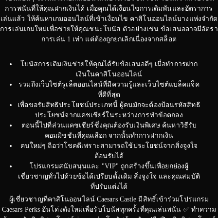
การพนันที่ให้คุณฝากเงินได้ เมื่อคุณได้เงื่อนไขการเดิมพันและอัตราการ
เล่นแล้ว ให้ค้นหาเกมออนไลน์ที่เข้าเงื่อนไข คาสิโนออนไลน์บางแห่งจำกัด
การเล่นเกมใหม่เพื่อช่วยให้คุณชนะโบนัส ตัวอย่างเช่น ข้อเสนออาจมีอัตรา
การเล่น 1 เท่า แต่ต้องถูกยกเลิกเนื่องจากสล็อต
โบนัสการเติมเงินช่วยให้คุณได้รับข้อเสนอดีๆ เมื่อทำการฝาก
เงินในคาสิโนออนไลน์
รวมถึงเว็บไซต์รูเล็ตออนไลน์ที่มีความรู้และเว็บไซต์แบล็คแจ็ค
ที่ดีที่สุด
เพื่อขอรับสิทธิประโยชน์ประเภทนี้ ผู้คนมักจะต้องป้อนรหัสสิทธิ
ประโยชน์จากแคชเชียร์ในระหว่างการทำข้อตกลง
ตอนนี้ไปที่ส่วนแคชเชียร์ซึ่งคุณต้องรับเงินพิเศษ ค้นหาวิธีรับ
คอมมิชชันที่คุณเลือก จากนั้นทำการฝากเงิน
คนใหม่ๆ ถือว่าโชคดีเพราะสามารถใช้ประโยชน์จากสิ่งจูงใจ
ต้อนรับได้
โปรแกรมสนับสนุนและ "VIP" ถูกสร้างขึ้นเพื่อยกย่องผู้
เชี่ยวชาญทั่วไปด้วยข้อได้เปรียบดั้งเดิม สิ่งจูงใจ และคุณสมบัติ
ที่ปรับแต่งได้
ผู้เชี่ยวชาญที่คาสิโนออนไลน์ Caesars Castle มีสิทธิ์เข้าร่วมโปรแกรม
Caesars Perks อันโด่งดังใหม่เพื่อรับโบนัสทุกครั้งที่คุณเล่นพนัน ✅ ทำความ