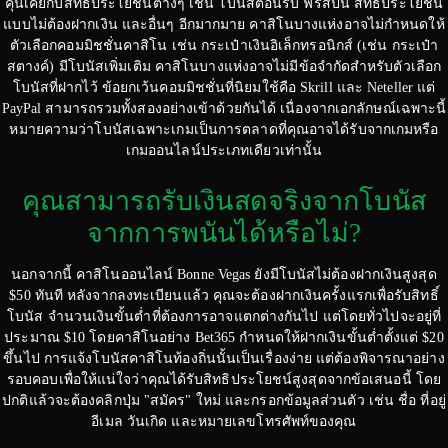
คุ้นเคยกับสิทธิประโยชน์ต่างๆ เช่น โบนัสต้อนรับ ฟรีสปิน สิทธิประโยชน์
แบบไม่ต้องฝากเงิน และอื่นๆ อีกมากมาย คาสิโนบางแห่งอาจไม่กำหนดให้
ตัวเลือกคอมมิชชั่นคาสิโน เช่น กระเป๋าเงินอิเล็กทรอนิกส์ (เช่น กระเป๋า
สตางค์) มีโบนัสเพิ่มเติม คาสิโนบางแห่งอาจไม่มีข้อจำกัดสำหรับตัวเลือก
โบนัสที่ฝากไว้ ข้อยกเว้นคอมมิชชั่นที่นิยมใช้คือ Skrill และ Neteller แต่
PayPal สามารถรวมทั้งสองอย่างเข้าด้วยกันได้ เนื่องจากเอกลักษณ์เฉพาะนี้
หมายความว่าโบนัสเฉพาะเกมเป็นการตลาดที่คุณอาจได้รับจากเกมหรือ
เกมออนไลน์ประเภทเดียวเท่านั้น
คุณสามารถรับเงินสดจริงจากโบนัส
จากการพนันได้หรือไม่?
นอกจากนี้ คาสิโนออนไลน์ Bonne Vegas ยังมีโบนัสไม่ต้องฝากเงินสูงสุด
$50 ทันที หลังจากลงทะเบียนแล้ว คุณจะต้องฝากเงินครั้งแรกเพื่อรับสิทธิ์
โบนัส จำนวนเงินขั้นต่ำที่ต้องการอาจแตกต่างกันไป แต่โดยทั่วไปจะอยู่ที่
ประมาณ $10 โดยคาสิโนอย่าง Bet365 กำหนดให้ฝากเงินขั้นต่ำตั้งแต่ $20
ขึ้นไป การแจ้งโบนัสคาสิโนท้องถิ่นนั้นเป็นเรื่องง่าย แต่ต้องพิจารณาอย่าง
รอบคอบเพื่อให้แน่ใจว่าคุณได้รับสิทธิประโยชน์สูงสุดจากข้อเสนอนี้ โดย
ปกติแล้วจะต้องคลิกปุ่ม "สมัคร" ใหม่ และกรอกข้อมูลส่วนตัว เช่น ชื่อ ที่อยู่
อีเมล วันเกิด และหมายเลขโทรศัพท์ของคุณ