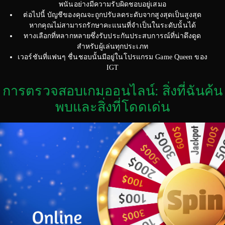
พนันอย่างมีความรับผิดชอบอยู่เสมอ
ต่อไปนี้ บัญชีของคุณจะถูกปรับลดระดับจากสูงสุดเป็นสูงสุด
หากคุณไม่สามารถรักษาคะแนนที่จำเป็นในระดับนั้นได้
ทางเลือกที่หลากหลายซึ่งรับประกันประสบการณ์ที่น่าดึงดูด
สำหรับผู้เล่นทุกประเภท
เวอร์ชันที่แฟนๆ ชื่นชอบนั้นมีอยู่ในโปรแกรม Game Queen ของ
IGT
การตรวจสอบเกมออนไลน์: สิ่งที่ฉันค้น
พบและสิ่งที่โดดเด่น