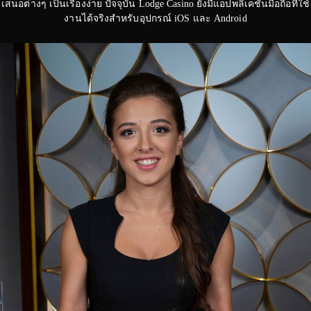
เสนอต่างๆ เป็นเรื่องง่าย ปัจจุบัน Lodge Casino ยังมีแอปพลิเคชันมือถือที่ใช้
งานได้จริงสำหรับอุปกรณ์ iOS และ Android