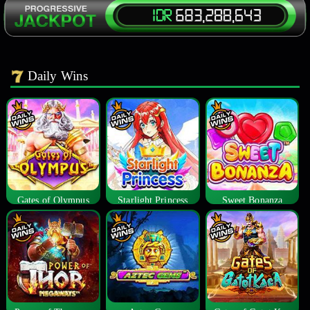
Daily Wins
Gates of Olympus
Starlight Princess
Sweet Bonanza