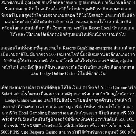
สมาชิกวันนี้ คุณจะพบกับสล็อตหลากหลายรูปแบบทันที ยกเว้นเกมสล็อต 3
รีลแบบคลาสสิก ไปจนถึงสล็อตวิดีโอใหม่ล่าสุดที่มีกราฟิกสวยงามและ
ฟีเจอร์โบนัสสุดเร้าใจ นอกจากเกมสล็อต วิดีโอโป๊กเกอร์ และเกมโต๊ะแล้ว
ผู้เล่นใหม่ยังจะได้สัมผัสประสบการณ์การเล่นเกมบนโต๊ะแบบมืออาชีพ
พร้อมโอกาสอันน่าตื่นตาตื่นใจมากมาย คาสิโน Resort Local นำเสนอเกม
โต๊ะและโป๊กเกอร์อิเล็กทรอนิกส์รูปแบบใหม่ที่เหนือกว่าเกมทั่วไป
เกมออนไลน์ทั้งหมดที่คุณจะพบใน Resorts Gambling enterprise ล้วนแล้วแต่
เป็นเกมคาสิโน มีมากกว่า 500 เกม เว็บไซต์นี้ยังมีเกมส่วนตัวอีกหกเกมจาก
NetEnt ผู้ให้บริการเกมชื่อดัง คาสิโนที่ก่อตั้งในรัฐนิวเจอร์ซีย์ดึงดูดผู้เล่น
หน้าใหม่ และยังมีผู้เล่นที่มีประสบการณ์พร้อมโบนัสและตัวเลือกมากมาย
และ Lodge Online Casino ก็ไม่มีข้อยกเว้น
เพื่อประสบการณ์การเล่นที่ดีที่สุด ให้ใช้เว็บเบราว์เซอร์ Yahoo Chrome หรือ
Safari อย่างไรก็ตาม เมื่อคุณรวมเกมดีๆ หลายร้อยเกมเข้ากับกฎโบนัสของ
Lodge Online Casino และได้รับสิทธิประโยชน์จากลูกค้าประจำแล้ว มี
หลายสิ่งที่ต้องพิจารณา หากต้องการดูว่ารีสอร์ทอื่นๆ ทำอะไรได้บ้าง ลอง
อ่านรีวิว Hotel Gambling Enterprise ออนไลน์ของเรา มีโบนัสหมุนฟรี 500
ครั้งสำหรับผู้เล่นใหม่ในรัฐนิวเจอร์ซีย์ที่ฝากเงินครั้งแรกเริ่มต้นที่ $50 เล่น
ด้วยรหัส "MAX500" สำหรับสล็อตที่เลือกได้มากขึ้น อย่างไรก็ตาม รหัส
500SPINS ของ Resports Casino สามารถใช้ได้สำหรับการหมุนฟรี 500 ครั้ง