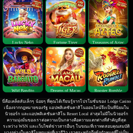
Lucky Neko
Fortune Tiger
Treasures of Aztec
Wild Bandito
Dreams of Macau
Rooster Rumble
นี่คือเคล็ดลับเล็กๆ น้อยๆ ที่คุณได้เรียนรู้จากโปรโมชั่นของ Lodge Casino
เนื่องจากกฎหมายของรัฐ แอปพลิเคชันคาสิโนออนไลน์จึงเป็นที่นิยมใน
นิวยอร์ก และแอปพลิเคชันคาสิโน Resort Local ล่าสุดไม่มีในนิวยอร์ก
ความมุ่งมั่นของเราต่อความเป็นกลางคือความแตกต่างที่สำคัญที่สุด
ระหว่าง WSN และเว็บไซต์ข่าวสารอื่นๆ ในขณะที่เราทดสอบคุณสมบัติ
บางอย่างในคาสิโนทุกแห่งที่เรารีวิว เราตระหนักถึงข้อกำหนดที่ไม่เป็น