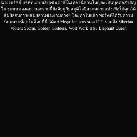
นิวเจอร์ซีย์ บริษัทแอปพลิเคชันคาสิโนเหล่านี้ส่วนใหญ่จะเป็นบุคคลสำคัญ
ในชุมชนของคุณ นอกจากนี้ยังจับคู่กับสตูดิโออิสระหลายแห่งเพื่อให้คุณได้
สัมผัสกับการผสมผสานของเกมต่างๆ โดยทั่วไปแล้ว พอร์ตที่ได้รับความ
นิยมมากที่สุดในล็อบบี้นี้ ได้แก่ Mega Jackpots ของ IGT รวมถึง Siberian
Violent Storm, Golden Goddess, Wolf Work และ Elephant Queen