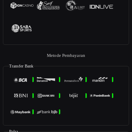
Metode Pembayaran
Transfer Bank
Pulsa